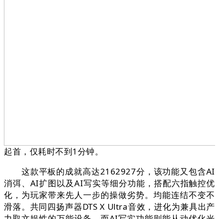
起首，仅耗时不到1分钟。
这款平板的成就高达2162927分，该功能又包含AI
消弭、AI扩图以及AI写实等细分功能，搭配六指触控优
化，为玩家带来先人一步的操做劣势。均能连结不变不
滑落。共同四扬声器DTS X Ultra音效，进化为兼具出产
力取文娱性的万能设备。而AI写实功能则能从动优化光