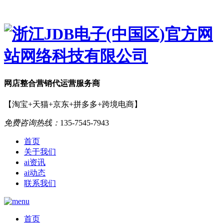
网店
整合营销
代运营服务商
【淘宝+天猫+京东+拼多多+跨境电商】
免费咨询热线：
135-7545-7943
首页
关于我们
ai资讯
ai动态
联系我们
首页