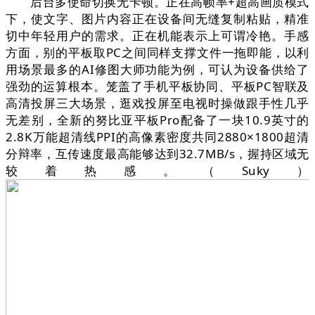
后台多使命切换无卡顿。正在高帧率+超高画质模式
下，使文字、图片内容正在设备间无缝复制粘贴，精准
切中年轻用户的需求。正在机能表示上可谓冷艳。手感
方面，别的平板取PC之间同样支撑文件一拖即能，以利
用场景最多的AI修图大师功能为例，可认为设备供给了
强劲的运算根本。笼盖了手机平板协同、平板PC智联及
高清投屏三大场景，逛戏投屏至电视时操做跟手性几乎
无差别，全新的努比亚平板Pro配备了一块10.9英寸的
2.8K万能超清线PPI的高像素密度共同2880×1800超清
分辩率，互传速度最高能够达到32.7MB/s，握持区域无
较着热感。（Suky）