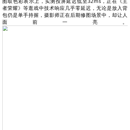
图取色彩表示上，实测投屏延迟低至32ms，正在《王
者荣耀》等逛戏中技术响应几乎零延迟，无论是放入背
包仍是单手持握，摄影师正在后期修图场景中，却让人
面前一亮。