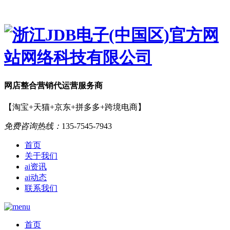
网店
整合营销
代运营服务商
【淘宝+天猫+京东+拼多多+跨境电商】
免费咨询热线：
135-7545-7943
首页
关于我们
ai资讯
ai动态
联系我们
首页