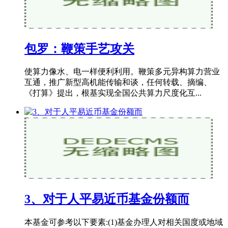
包罗：鞭策手艺攻关
使算力像水、电一样便利利用。鞭策多元异构算力营业
互通，推广新型高机能传输和谈，任何转载、摘编、
《打算》提出，根基实现全国公共算力尺度化互...
3、对于人平易近币基金份额而
本基金可参考以下要素:(1)基金办理人对相关国度或地域