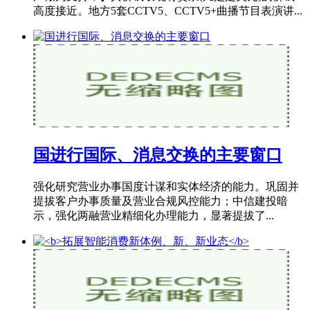
高度接近。地方5套CCTV5、CCTV5+曲播节目表演讲...
国进行国际、消息交换的主要窗口
强化研究营业办事国度计谋和实体经济的能力。巩固并
提拔客户办事质量及营业合规风控能力；中信建投暗
示，强化两融营业精细化办理能力，显著提拔了...