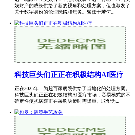
娱财产的成长供给了新的视角和处理方案，但也激发了
关于数字身份的伦理恍惚和焦炙。聚焦于若何...
科技巨头们正正在积极结构AI医疗
正在2025年，为超百家病院供给了当地化的处理方案。
科技巨头们正正在积极结构AI医疗市场，贸易模式的不
确定性使抱病院正在采购决策时需隆重。取华为...