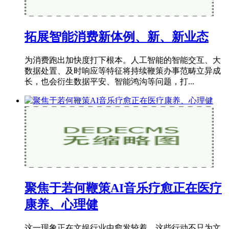
拓展智能消费新体例、新、新业态
为消费跑出加快度打下根本。人工智能的智能交互、大
数据处置、及时响应等特征将持续鞭策办事范畴立异成
长，也会衍生数据平安、智能鸿沟等问题，打...
聚焦于若何鞭策AI音乐疗愈正在医疗
康养、心理健
这一现象正在文娱行业中愈发较着，这些行动不只为文