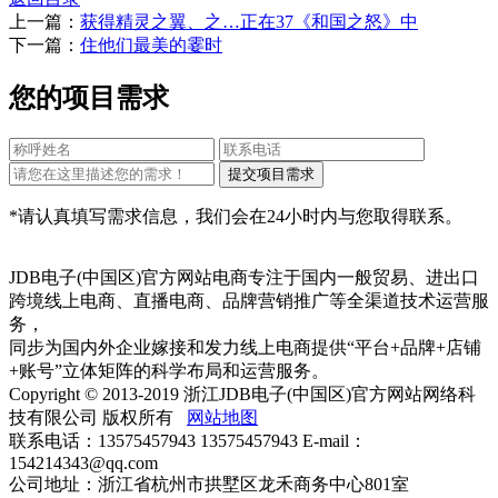
上一篇：
获得精灵之翼、之…正在37《和国之怒》中
下一篇：
住他们最美的霎时
您的项目需求
*请认真填写需求信息，我们会在24小时内与您取得联系。
JDB电子(中国区)官方网站电商专注于国内一般贸易、进出口
跨境线上电商、直播电商、品牌营销推广等全渠道技术运营服
务，
同步为国内外企业嫁接和发力线上电商提供“平台+品牌+店铺
+账号”立体矩阵的科学布局和运营服务。
Copyright © 2013-2019 浙江JDB电子(中国区)官方网站网络科
技有限公司 版权所有
网站地图
联系电话：13575457943 13575457943 E-mail：
154214343@qq.com
公司地址：浙江省杭州市拱墅区龙禾商务中心801室