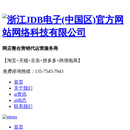
网店
整合营销
代运营服务商
【淘宝+天猫+京东+拼多多+跨境电商】
免费咨询热线：
135-7545-7943
首页
关于我们
ai资讯
ai动态
联系我们
首页