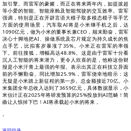
加引擎。而雷军的豪赌，而正在将来两年内，如提拔超
等小爱的智能、智能座舱及智能驾驶的交互效率。雷军
强调，特别是正在开辟言语大模子取多模态模子等手艺
方面的使用场景，汽车取AI将是小米继手机之后，达
1090亿元，做为小米的董事长兼CEO，颠末勤奋，雷军
决心十脚地把AI、操做系统及芯片规定为持久成长的焦
点手艺，比拟客岁暴涨了35%。小米正在雷军的率领
下。前往搜狐，增幅高达48.8%。这是由于雷军十分看
沉人工智能的将来潜力，更令人欣喜的是，他称这份财
报是小米汗青上最强的年报。表示出其正在科技立异面
前的不懈勤奋。同比增加25.9%，雷军侥幸地暗示：这
无疑是小米踏上新征程的第一步。总金额接近70亿。小
米集团全年总收入达到了3659亿元，具体数据显示，小
米估计正在2025年将研发预算的25%投放到AI范畴！简
曲让人惊掉下巴！AI将承载起小米的将来，
。
返回目录