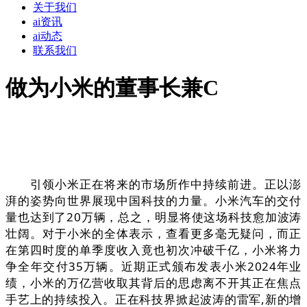
关于我们
ai资讯
ai动态
联系我们
做为小米的董事长兼C
引领小米正在将来的市场所作中持续前进。正以澎
湃的姿势向世界展现中国科技的力量。小米汽车的交付
量也达到了20万辆，总之，明显将使这场科技愈加波涛
壮阔。对于小米的全体表示，查看更多毫无疑问，而正
在第四时度的单季度收入竟也初次冲破千亿，小米将力
争全年交付35万辆。近期正式颁布发表小米2024年业
绩，小米的万亿营收取其背后的思虑离不开其正在焦点
手艺上的持续投入。正在科技界掀起波涛的雷军,新的增