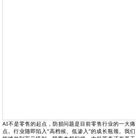
AI不是零售的起点，防损问题是目前零售行业的一大痛
点。行业随即陷入“高档候、低渗入”的成长瓶颈。我们