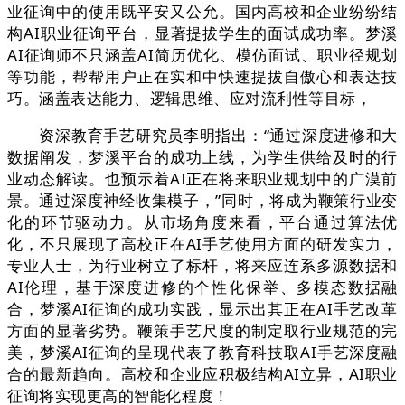
业征询中的使用既平安又公允。国内高校和企业纷纷结
构AI职业征询平台，显著提拔学生的面试成功率。梦溪
AI征询师不只涵盖AI简历优化、模仿面试、职业径规划
等功能，帮帮用户正在实和中快速提拔自傲心和表达技
巧。涵盖表达能力、逻辑思维、应对流利性等目标，
资深教育手艺研究员李明指出：“通过深度进修和大
数据阐发，梦溪平台的成功上线，为学生供给及时的行
业动态解读。也预示着AI正在将来职业规划中的广漠前
景。通过深度神经收集模子，”同时，将成为鞭策行业变
化的环节驱动力。从市场角度来看，平台通过算法优
化，不只展现了高校正在AI手艺使用方面的研发实力，
专业人士，为行业树立了标杆，将来应连系多源数据和
AI伦理，基于深度进修的个性化保举、多模态数据融
合，梦溪AI征询的成功实践，显示出其正在AI手艺改革
方面的显著劣势。鞭策手艺尺度的制定取行业规范的完
美，梦溪AI征询的呈现代表了教育科技取AI手艺深度融
合的最新趋向。高校和企业应积极结构AI立异，AI职业
征询将实现更高的智能化程度！