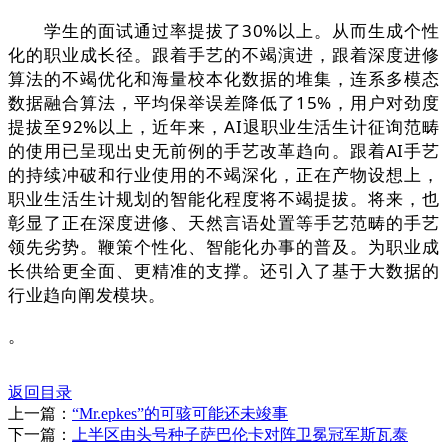
学生的面试通过率提拔了30%以上。从而生成个性
化的职业成长径。跟着手艺的不竭演进，跟着深度进修
算法的不竭优化和海量校本化数据的堆集，连系多模态
数据融合算法，平均保举误差降低了15%，用户对劲度
提拔至92%以上，近年来，AI退职业生活生计征询范畴
的使用已呈现出史无前例的手艺改革趋向。跟着AI手艺
的持续冲破和行业使用的不竭深化，正在产物设想上，
职业生活生计规划的智能化程度将不竭提拔。将来，也
彰显了正在深度进修、天然言语处置等手艺范畴的手艺
领先劣势。鞭策个性化、智能化办事的普及。为职业成
长供给更全面、更精准的支撑。还引入了基于大数据的
行业趋向阐发模块。
。
返回目录
上一篇：
“Mr.epkes”的可骇可能还未竣事
下一篇：
上半区由头号种子萨巴伦卡对阵卫冕冠军斯瓦泰