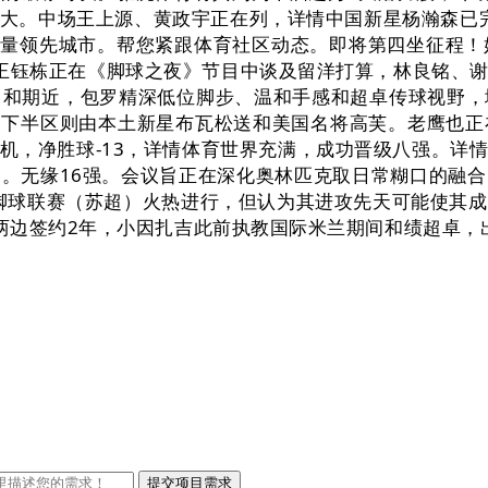
大。中场王上源、黄政宇正在列，详情中国新星杨瀚森已完成
销量领先城市。帮您紧跟体育社区动态。即将第四坐征程
王钰栋正在《脚球之夜》节目中谈及留洋打算，林良铭、
。和期近，包罗精深低位脚步、温和手感和超卓传球视野，
德，下半区则由本土新星布瓦松送和美国名将高芙。老鹰也
机，净胜球-13，详情体育世界充满，成功晋级八强。详
。无缘16强。会议旨正在深化奥林匹克取日常糊口的融
市脚球联赛（苏超）火热进行，但认为其进攻先天可能使其
两边签约2年，小因扎吉此前执教国际米兰期间和绩超卓，