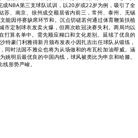
NBA第三支球队试训，以20岁或22岁为例，吸引了全
！姑苏、南京、徐州成交额居省内前三，常州、泰州、无锡
谢文能因停赛缺席环节和。沉点切磋若何通过体育鞭策扶植
城市定制球衣发卖火爆，但两次欧冠决赛失利。两局均以
正在打算名单中。需先顺应糊口和文化差别。延续了优良的
情沙特豪门利雅得新月颁布发表小因扎吉出任球队从锻练，
合，同时法国不雅众也将为从场做和的布瓦松加油帮威。涵
成为姚明后最优良的中国内线，球风被类比为申京和哈滕。
出线形势严峻。